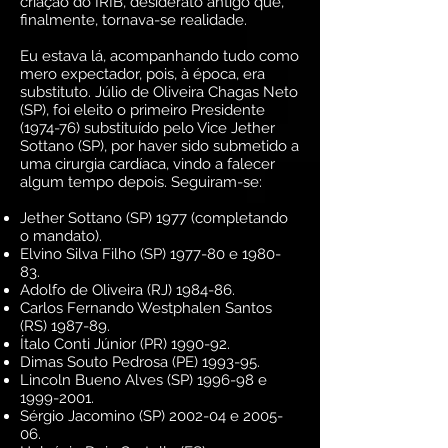
criação do IRIB, desiderato antigo que,
finalmente, tornava-se realidade.
Eu estava lá, acompanhando tudo como
mero expectador, pois, à época, era
substituto. Júlio de Oliveira Chagas Neto
(SP), foi eleito o primeiro Presidente
(1974-76) substituído pelo Vice Jether
Sottano (SP), por haver sido submetido a
uma cirurgia cardíaca, vindo a falecer
algum tempo depois. Seguiram-se:
Jether Sottano (SP) 1977 (completando
o mandato).
Elvino Silva Filho (SP) 1977-80 e 1980-
83.
Adolfo de Oliveira (RJ) 1984-86.
Carlos Fernando Westphalen Santos
(RS) 1987-89.
Ítalo Conti Júnior (PR) 1990-92.
Dimas Souto Pedrosa (PE) 1993-95.
Lincoln Bueno Alves (SP) 1996-98 e
1999-2001
.
Sérgio Jacomino (SP) 2002-04 e 2005-
06.