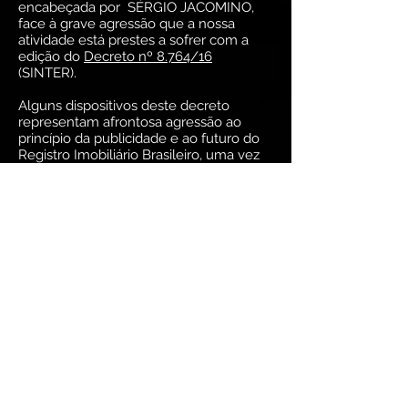
encabeçada por SÉRGIO JACOMINO,
face à grave agressão que a nossa
atividade está prestes a sofrer com a
edição do
Decreto nº 8.764/16
(SINTER).
Alguns dispositivos deste decreto
representam afrontosa agressão ao
princípio da publicidade e ao futuro do
Registro Imobiliário Brasileiro, uma vez
que estabelece a nós, registradores, a
obrigatoriedade da remessa de dados
estruturados das matrículas dos imóveis
de todos Cartórios do Brasil, com a
finalidade de compor um repositório sob
a administração da Receita Federal, Vale
dizer, cria uma espécie de “cartório dos
cartórios”, competindo à Receita
fornecer informações registrais aos
entes elencados no decreto. (art. 5º).
Contraria o artigo 236 da Constituição
Federal e a Lei nº 8.935/94 que o
regulamentou.