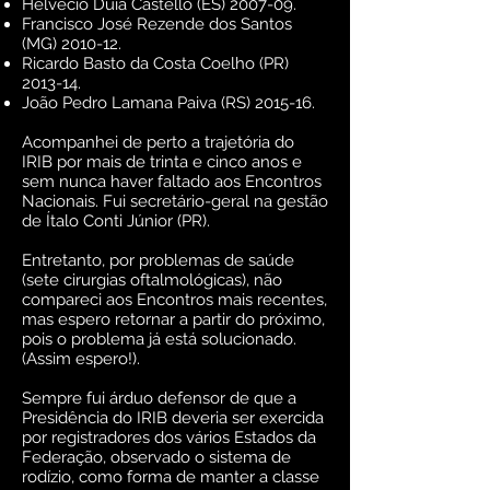
Helvécio Duia Castello (ES) 2007-09.
Francisco José Rezende dos Santos
(MG) 2010-12.
Ricardo Basto da Costa Coelho (PR)
2013-14.
João Pedro Lamana Paiva (RS) 2015-16.
Acompanhei de perto a trajetória do
IRIB por mais de trinta e cinco anos e
sem nunca haver faltado aos Encontros
Nacionais. Fui secretário-geral na gestão
de Ítalo Conti Júnior (PR).
Entretanto, por problemas de saúde
(sete cirurgias oftalmológicas), não
compareci aos Encontros mais recentes,
mas espero retornar a partir do próximo,
pois o problema já está solucionado.
(Assim espero!).
Sempre fui árduo defensor de que a
Presidência do IRIB deveria ser exercida
por registradores dos vários Estados da
Federação, observado o sistema de
rodízio, como forma de manter a classe