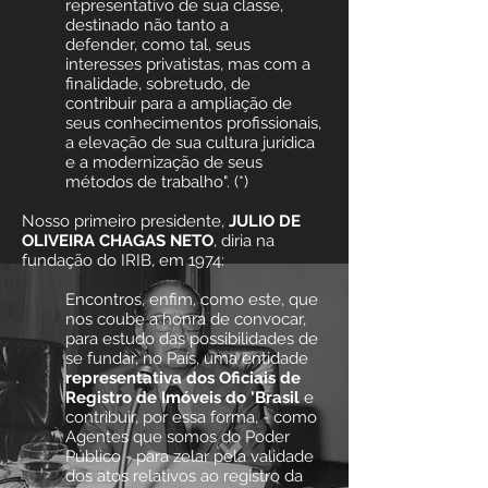
representativo de sua classe,
destinado não tanto a
defender, como tal, seus
interesses privatistas, mas com a
finalidade, sobretudo, de
contribuir para a ampliação de
seus conhecimentos profissionais,
a elevação de sua cultura jurídica
e a modernização de seus
métodos de trabalho". (*)
Nosso primeiro presidente,
JULIO DE
OLIVEIRA CHAGAS NETO
, diria na
fundação do IRIB, em 1974:
Encontros, enfim, como este, que
nos coube a honra de convocar,
para estudo das possibilidades de
se fundar, no País, uma entidade
representativa dos Oficiais de
Registro de Imóveis do 'Brasil
e
contribuir, por essa forma, - como
Agentes que somos do Poder
Público - para zelar pela validade
dos atos relativos ao registro da