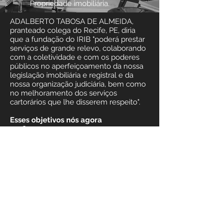
Propriedade imobiliária.
ADALBERTO TABOSA DE ALMEIDA,
pranteado colega do Recife, PE, diria
que a fundação do IRIB "poderá prestar
serviços de grande relevo, colaborando
com a coletividade e com os poderes
públicos no aperfeiçoamento da nossa
legislação imobiliária e registral e da
nossa organização judiciária, bem como
no melhoramento dos serviços
cartorários que lhe disserem respeito".
Esses objetivos nós agora
reafirmamos.
A interlocução entre os registradores e
as autoridades dos vários escalões
administrativos, legislativos e judiciários,
reclama qualificação técnica,
profissional e política.
Para tal nos preparamos. Nossa diretoria
reúne os mais destacados colegas nas
várias áreas em que pretendemos atuar.